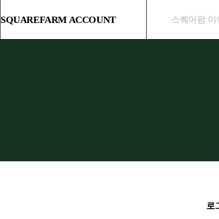
SQUAREFARM ACCOUNT
스퀘어팜 이
로