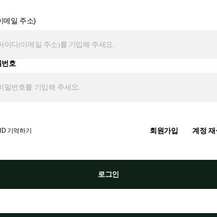
이메일 주소)
밀번호
회원가입
계정 
ID 기억하기
로그인